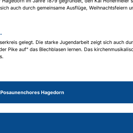
Hagedorn im Jahre 1879 gegründet, den Kai Honermeier seit
t sich auch durch gemeinsame Ausflüge, Weihnachtsfeiern 
.
kreis gelegt. Die starke Jugendarbeit zeigt sich auch dur
er Pike auf“ das Blechblasen lernen. Das kirchenmusikalisc
s.
s Posaunenchores Hagedorn