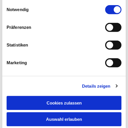
gesammelt haben.
Einwilligungsauswahl
Notwendig
Präferenzen
Statistiken
Marketing
Details zeigen
Cookies zulassen
Dies könnte Sie auch
Auswahl erlauben
interessieren