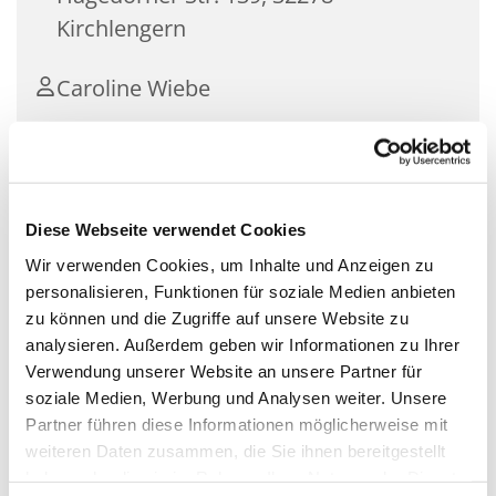
Kirchlengern
Caroline Wiebe
Für Kinder unter 1 Jahr mit ihren Müttern.
Diese Webseite verwendet Cookies
Ein Treff für die Kleinsten mit ihren Müttern zum
Wir verwenden Cookies, um Inhalte und Anzeigen zu
gemeinsamen Spielen, Singen, Basteln und
personalisieren, Funktionen für soziale Medien anbieten
Austauschen von Erfahrungen. Für Kinder ab der
zu können und die Zugriffe auf unsere Website zu
Geburt bis zum Grundschulalter.
analysieren. Außerdem geben wir Informationen zu Ihrer
Verwendung unserer Website an unsere Partner für
- kostenlos
soziale Medien, Werbung und Analysen weiter. Unsere
- mit Anmeldung
Partner führen diese Informationen möglicherweise mit
Seite der Krabbelgruppen
weiteren Daten zusammen, die Sie ihnen bereitgestellt
haben oder die sie im Rahmen Ihrer Nutzung der Dienste