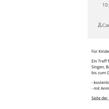
10
Ca
Für Kinde
Ein Treff
Singen, B
bis zum G
- kostenl
- mit An
Seite de