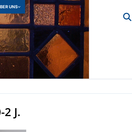
BER UNS
2 J.