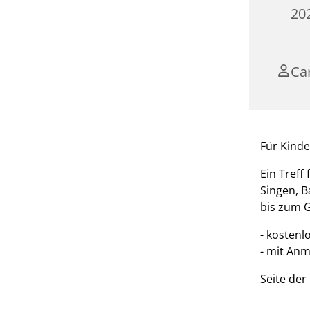
20
Ca
Für Kinde
Ein Treff
Singen, B
bis zum G
- kostenl
- mit An
Seite de