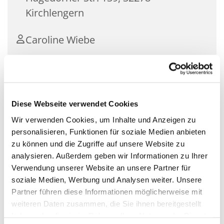
Kirchlengern
Caroline Wiebe
Für Kinder unter 1 Jahr mit ihren Müttern.
Diese Webseite verwendet Cookies
Ein Treff für die Kleinsten mit ihren Müttern zum
Wir verwenden Cookies, um Inhalte und Anzeigen zu
gemeinsamen Spielen, Singen, Basteln und
personalisieren, Funktionen für soziale Medien anbieten
Austauschen von Erfahrungen. Für Kinder ab der
zu können und die Zugriffe auf unsere Website zu
Geburt bis zum Grundschulalter.
analysieren. Außerdem geben wir Informationen zu Ihrer
Verwendung unserer Website an unsere Partner für
- kostenlos
soziale Medien, Werbung und Analysen weiter. Unsere
- mit Anmeldung
Partner führen diese Informationen möglicherweise mit
Seite der Krabbelgruppen
weiteren Daten zusammen, die Sie ihnen bereitgestellt
haben oder die sie im Rahmen Ihrer Nutzung der Dienste