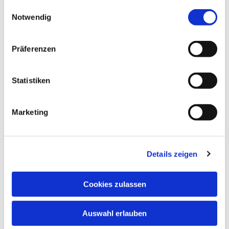
gesammelt haben.
Einwilligungsauswahl
Notwendig
Präferenzen
Statistiken
Marketing
Details zeigen
Cookies zulassen
Dies könnte Sie auch
Auswahl erlauben
interessieren