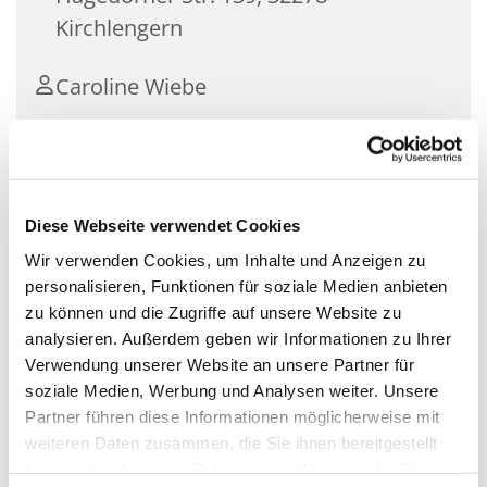
Kirchlengern
Caroline Wiebe
Für Kinder unter 1 Jahr mit ihren Müttern.
Diese Webseite verwendet Cookies
Ein Treff für die Kleinsten mit ihren Müttern zum
Wir verwenden Cookies, um Inhalte und Anzeigen zu
gemeinsamen Spielen, Singen, Basteln und
personalisieren, Funktionen für soziale Medien anbieten
Austauschen von Erfahrungen. Für Kinder ab der
zu können und die Zugriffe auf unsere Website zu
Geburt bis zum Grundschulalter.
analysieren. Außerdem geben wir Informationen zu Ihrer
Verwendung unserer Website an unsere Partner für
- kostenlos
soziale Medien, Werbung und Analysen weiter. Unsere
- mit Anmeldung
Partner führen diese Informationen möglicherweise mit
Seite der Krabbelgruppen
weiteren Daten zusammen, die Sie ihnen bereitgestellt
haben oder die sie im Rahmen Ihrer Nutzung der Dienste