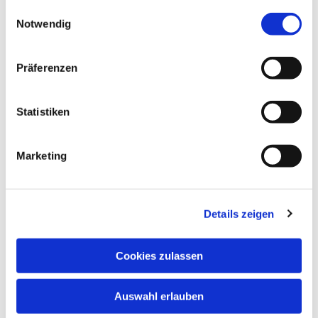
gesammelt haben.
Einwilligungsauswahl
Notwendig
Präferenzen
Statistiken
Marketing
Details zeigen
Cookies zulassen
Dies könnte Sie auch
Auswahl erlauben
interessieren