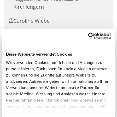
Kirchlengern
Caroline Wiebe
Für Kinder unter 1 Jahr mit ihren Müttern.
Diese Webseite verwendet Cookies
Ein Treff für die Kleinsten mit ihren Müttern zum
Wir verwenden Cookies, um Inhalte und Anzeigen zu
gemeinsamen Spielen, Singen, Basteln und
personalisieren, Funktionen für soziale Medien anbieten
Austauschen von Erfahrungen. Für Kinder ab der
zu können und die Zugriffe auf unsere Website zu
Geburt bis zum Grundschulalter.
analysieren. Außerdem geben wir Informationen zu Ihrer
Verwendung unserer Website an unsere Partner für
- kostenlos
soziale Medien, Werbung und Analysen weiter. Unsere
- mit Anmeldung
Partner führen diese Informationen möglicherweise mit
Seite der Krabbelgruppen
weiteren Daten zusammen, die Sie ihnen bereitgestellt
haben oder die sie im Rahmen Ihrer Nutzung der Dienste