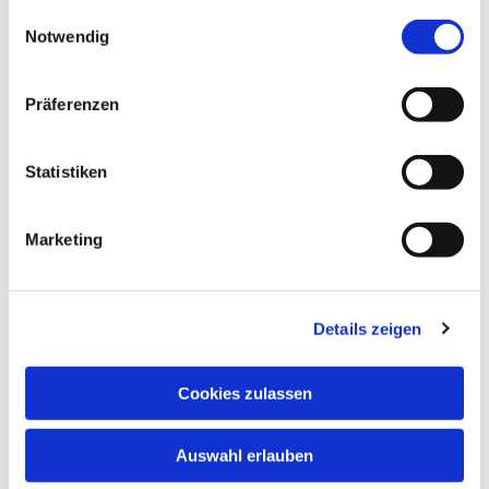
gesammelt haben.
Einwilligungsauswahl
Notwendig
Präferenzen
Statistiken
Marketing
Details zeigen
Cookies zulassen
Dies könnte Sie auch
Auswahl erlauben
interessieren