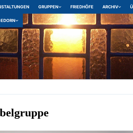
NSTALTUNGEN
GRUPPEN
FRIEDHÖFE
ARCHIV
Ü
GEDORN
belgruppe