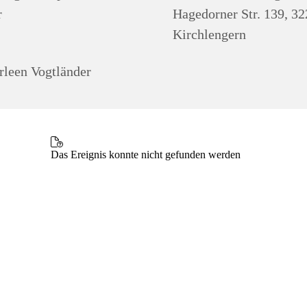
r
Hagedorner Str. 139, 3
Kirchlengern
leen Vogtländer