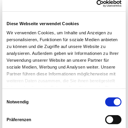
Hagedorner Str. 139, 32278
Kirchlengern
Diese Webseite verwendet Cookies
Alexander Grötzner
Wir verwenden Cookies, um Inhalte und Anzeigen zu
personalisieren, Funktionen für soziale Medien anbieten
zu können und die Zugriffe auf unsere Website zu
analysieren. Außerdem geben wir Informationen zu Ihrer
Verwendung unserer Website an unsere Partner für
soziale Medien, Werbung und Analysen weiter. Unsere
Partner führen diese Informationen möglicherweise mit
weiteren Daten zusammen, die Sie ihnen bereitgestellt
haben oder die sie im Rahmen Ihrer Nutzung der Dienste
gesammelt haben.
Einwilligungsauswahl
Notwendig
Präferenzen