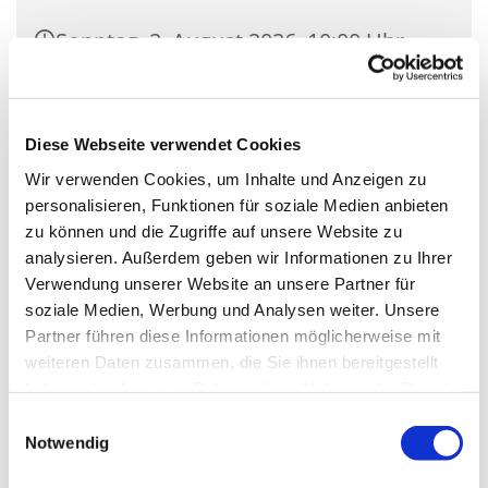
Sonntag, 2. August 2026, 10:00 Uhr
Externer Ort, Außerhalb, 32278
Kirchlengern
Diese Webseite verwendet Cookies
Wir verwenden Cookies, um Inhalte und Anzeigen zu
personalisieren, Funktionen für soziale Medien anbieten
zu können und die Zugriffe auf unsere Website zu
Herzliche Einladung in die
analysieren. Außerdem geben wir Informationen zu Ihrer
Nachbarkirchengemeinden zum Gottesdienst!
Verwendung unserer Website an unsere Partner für
soziale Medien, Werbung und Analysen weiter. Unsere
Partner führen diese Informationen möglicherweise mit
weiteren Daten zusammen, die Sie ihnen bereitgestellt
haben oder die sie im Rahmen Ihrer Nutzung der Dienste
gesammelt haben.
Einwilligungsauswahl
Notwendig