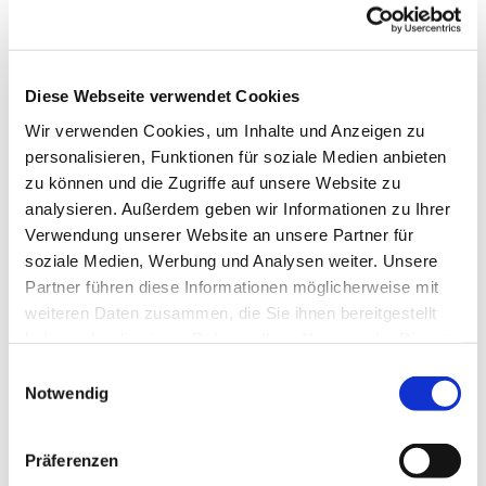
Gemeindehaus Hagedorn,
Hagedorner Str. 139, 32278
Kirchlengern
Diese Webseite verwendet Cookies
Bärbel Westerholz + Claudia Stach
Wir verwenden Cookies, um Inhalte und Anzeigen zu
personalisieren, Funktionen für soziale Medien anbieten
zu können und die Zugriffe auf unsere Website zu
analysieren. Außerdem geben wir Informationen zu Ihrer
Verwendung unserer Website an unsere Partner für
soziale Medien, Werbung und Analysen weiter. Unsere
Partner führen diese Informationen möglicherweise mit
weiteren Daten zusammen, die Sie ihnen bereitgestellt
haben oder die sie im Rahmen Ihrer Nutzung der Dienste
gesammelt haben.
Einwilligungsauswahl
Notwendig
Präferenzen