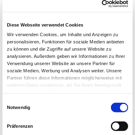
Hagedorner Str. 139, 32278
Kirchlengern
Diese Webseite verwendet Cookies
Marleen Vogtländer
Wir verwenden Cookies, um Inhalte und Anzeigen zu
personalisieren, Funktionen für soziale Medien anbieten
zu können und die Zugriffe auf unsere Website zu
analysieren. Außerdem geben wir Informationen zu Ihrer
Verwendung unserer Website an unsere Partner für
soziale Medien, Werbung und Analysen weiter. Unsere
Partner führen diese Informationen möglicherweise mit
weiteren Daten zusammen, die Sie ihnen bereitgestellt
haben oder die sie im Rahmen Ihrer Nutzung der Dienste
gesammelt haben.
Einwilligungsauswahl
Notwendig
Präferenzen