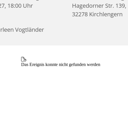
27, 18:00 Uhr
Hagedorner Str. 139,
32278 Kirchlengern
rleen Vogtländer