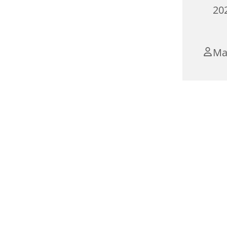
20
Ma