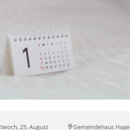
ttwoch, 25. August
Gemeindehaus Hage