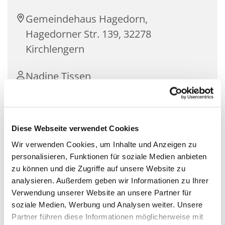
Gemeindehaus Hagedorn,
Hagedorner Str. 139, 32278
Kirchlengern
Nadine Tissen
Diese Webseite verwendet Cookies
Für Kinder über 1 Jahr mit ihren Müttern oder
Vätern.
Wir verwenden Cookies, um Inhalte und Anzeigen zu
personalisieren, Funktionen für soziale Medien anbieten
Ein Treff für die Kleinsten mit ihren Müttern oder
zu können und die Zugriffe auf unsere Website zu
Vätern zum gemeinsamen Spielen, Singen, Basteln
analysieren. Außerdem geben wir Informationen zu Ihrer
und Austauschen von Erfahrungen. Für Kinder ab
Verwendung unserer Website an unsere Partner für
der Geburt bis zum Grundschulalter.
soziale Medien, Werbung und Analysen weiter. Unsere
Partner führen diese Informationen möglicherweise mit
- kostenlos