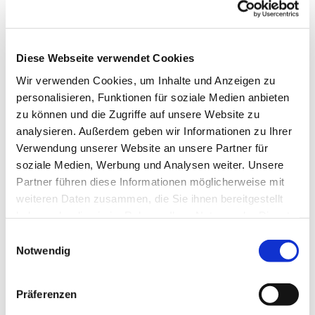
Hagedorner Str. 139, 32278
Kirchlengern
Diese Webseite verwendet Cookies
Paul Neiweiser + Team
Wir verwenden Cookies, um Inhalte und Anzeigen zu
personalisieren, Funktionen für soziale Medien anbieten
zu können und die Zugriffe auf unsere Website zu
analysieren. Außerdem geben wir Informationen zu Ihrer
Verwendung unserer Website an unsere Partner für
soziale Medien, Werbung und Analysen weiter. Unsere
Partner führen diese Informationen möglicherweise mit
weiteren Daten zusammen, die Sie ihnen bereitgestellt
haben oder die sie im Rahmen Ihrer Nutzung der Dienste
gesammelt haben.
Einwilligungsauswahl
Notwendig
Präferenzen