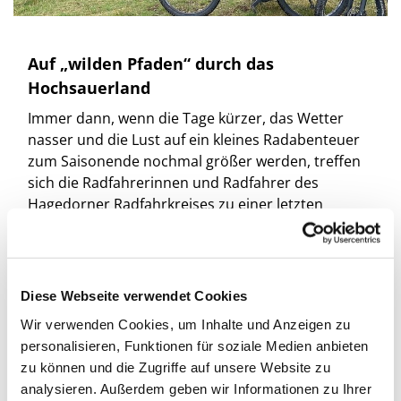
Auf „wilden Pfaden“ durch das
Hochsauerland
Immer dann, wenn die Tage kürzer, das Wetter
nasser und die Lust auf ein kleines Radabenteuer
zum Saisonende nochmal größer werden, treffen
sich die Radfahrerinnen und Radfahrer des
Hagedorner Radfahrkreises zu einer letzten
gemeinsamen Ausfahrt ins herbstlich-schöne
Hochsauerland.
Auch dieses Jahr erkundete die Gruppe wieder die
hügelige Landschaft rund um die
Diese Webseite verwendet Cookies
Mühlenkopfschanze und den Ettelsberg –
Wir verwenden Cookies, um Inhalte und Anzeigen zu
selbstverständlich mit vor-Ort ausgeliehenen
personalisieren, Funktionen für soziale Medien anbieten
Mountainbikes für das echte Herbst-Feeling und
zu können und die Zugriffe auf unsere Website zu
ein besseres Vorankommen auf den Pfaden und
analysieren. Außerdem geben wir Informationen zu Ihrer
Wegen zwischen Willingen und Winterberg.